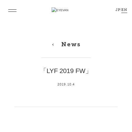
JP
|
EN
News
「LYF 2019 FW」
2019.10.4