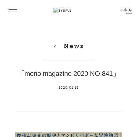
JP
|
EN
News
「mono magazine 2020 NO.841」
2020.01.16